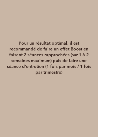
Pour un résultat optimal, il est
recommandé de faire un effet Boost en
faisant 2 séances rapprochées (sur 1 à 2
semaines maximum) puis de faire une
séance d’entretien (1 fois par mois / 1 fois
par trimestre)